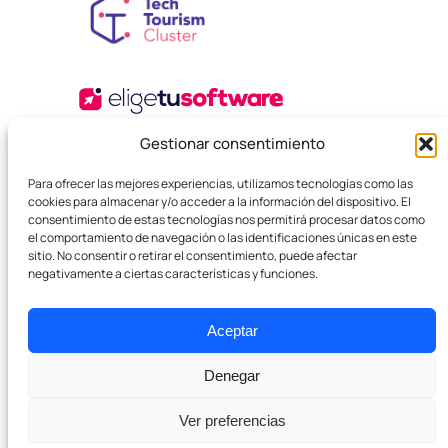
Gestionar consentimiento
Para ofrecer las mejores experiencias, utilizamos tecnologías como las
cookies para almacenar y/o acceder a la información del dispositivo. El
consentimiento de estas tecnologías nos permitirá procesar datos como
el comportamiento de navegación o las identificaciones únicas en este
sitio. No consentir o retirar el consentimiento, puede afectar
© 2025 Agencia Boutique SEO. Todos los derechos
negativamente a ciertas características y funciones.
reservados.
Política de privacidad
Términos y Condiciones
Cookies
Aceptar
Denegar
Ver preferencias