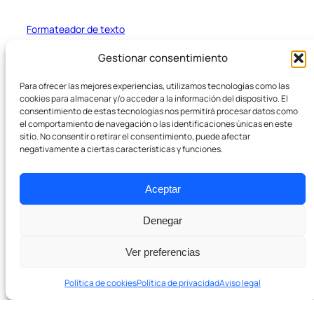
Formateador de texto
Gestionar consentimiento
Empresa
Para ofrecer las mejores experiencias, utilizamos tecnologías como las
cookies para almacenar y/o acceder a la información del dispositivo. El
Sobre nosotros
consentimiento de estas tecnologías nos permitirá procesar datos como
el comportamiento de navegación o las identificaciones únicas en este
sitio. No consentir o retirar el consentimiento, puede afectar
Pódcast
negativamente a ciertas características y funciones.
Contacto
Aceptar
Denegar
Ver preferencias
Política de cookies
Política de privacidad
Aviso legal