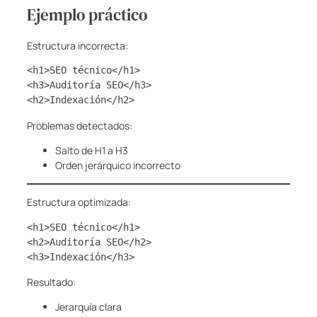
Ejemplo práctico
Estructura incorrecta:
<h1>SEO técnico</h1>
<h3>Auditoría SEO</h3>
<h2>Indexación</h2>
Problemas detectados:
Salto de H1 a H3
Orden jerárquico incorrecto
Estructura optimizada:
<h1>SEO técnico</h1>
<h2>Auditoría SEO</h2>
<h3>Indexación</h3>
Resultado:
Jerarquía clara