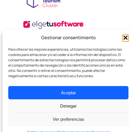
Gestionar consentimiento
Para ofrecer las mejores experiencias, utilizamos tecnologías como las
cookies para almacenar y/o acceder a la información del dispositivo. El
consentimiento de estas tecnologías nos permitirá procesar datos como
el comportamiento de navegación o las identificaciones únicas en este
sitio. No consentir o retirar el consentimiento, puede afectar
© 2025 Agencia Boutique SEO. Todos los derechos
negativamente a ciertas características y funciones.
reservados.
Política de privacidad
Términos y Condiciones
Cookies
Aceptar
Denegar
Ver preferencias