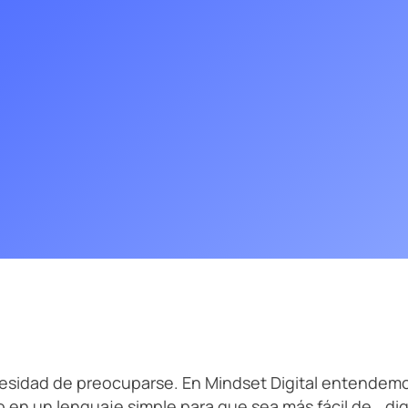
Escala en tus ventas con la ayuda de nuestros expertos en
L
 Estratégico
Contenido SEO
Test de velocidad web con Goo
marketing online y negocios digitales.
d
Startups
r
PageSpeed
 Internacional
Migraciones SE
Verificador de acceso de bots d
Otros servicios
a tu web
Turismo y Hostelería
nda una sesión de diagnóstico de 20′ →
Formación corporativa
Price Intelligence
Agencia de Amazon y otros marketplaces
ecesidad de preocuparse. En Mindset Digital entendem
to en un lenguaje simple para que sea más fácil de… dige