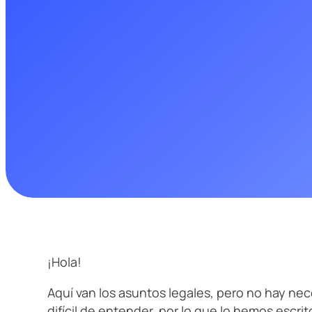
SEO
SEO
Age
¡Hola!
Aquí van los asuntos legales, pero no hay n
difícil de entender, por lo que lo hemos escri