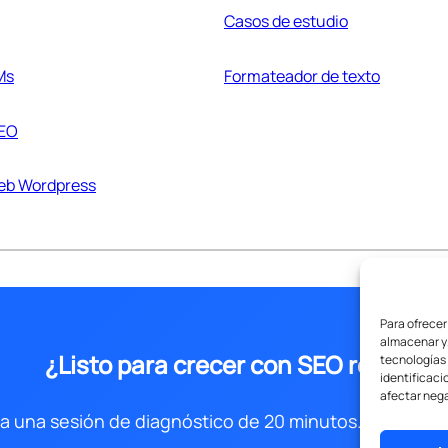
Casos de estudio
Ms
Formateador de texto
SEO
web Wordpress
Para ofrecer
almacenar y/
¿Listo para crecer con SEO real?
tecnologías
identificaci
afectar nega
 una sesión de diagnóstico de 20 minutos. Sin comp