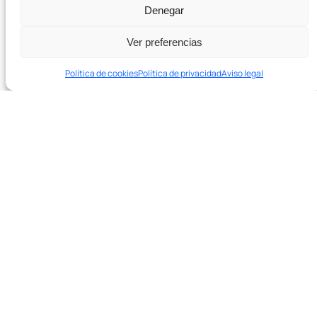
Denegar
Pódcast
Ver preferencias
Contacto
Política de cookies
Política de privacidad
Aviso legal
En 20 minutos te decimos si podemos ayudarte y qué
palancas tocar primero.
Agenda una sesión de diagnóstico de 20′ →
¿Listo para crecer con SEO real?
Agenda una sesión de diagnóstico de 20
minutos. Sin compromiso.
Hablar con el equipo →