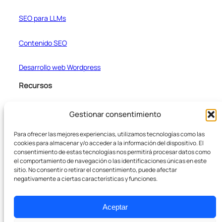
SEO para LLMs
Contenido SEO
Desarrollo web Wordpress
Recursos
Blog
Gestionar consentimiento
Para ofrecer las mejores experiencias, utilizamos tecnologías como las
Casos de estudio
cookies para almacenar y/o acceder a la información del dispositivo. El
consentimiento de estas tecnologías nos permitirá procesar datos como
Formateador de texto
el comportamiento de navegación o las identificaciones únicas en este
sitio. No consentir o retirar el consentimiento, puede afectar
negativamente a ciertas características y funciones.
Empresa
Aceptar
Sobre nosotros