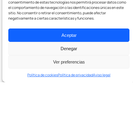
consentimiento de estas tecnologías nos permitirá procesar datos como
el comportamiento de navegación o las identificaciones únicas en este
Empresa
sitio. No consentir o retirar el consentimiento, puede afectar
negativamente a ciertas características y funciones.
Sobre nosotros
Aceptar
Pódcast
Denegar
Contacto
Ver preferencias
Política de cookies
Política de privacidad
Aviso legal
En 20 minutos te decimos si podemos ayudarte y qué
palancas tocar primero.
¿Listo para crecer con SEO real?
Agenda una sesión de diagnóstico de 20′ →
Agenda una sesión de diagnóstico de 20
minutos. Sin compromiso.