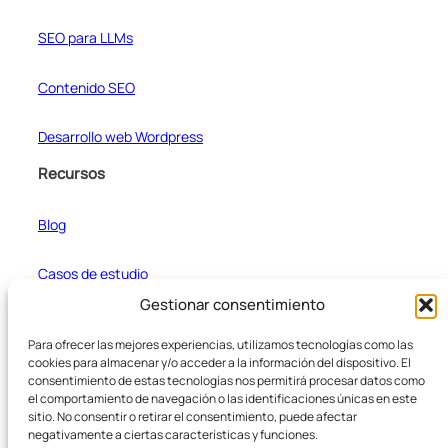
SEO para LLMs
Contenido SEO
Desarrollo web Wordpress
Recursos
Blog
Casos de estudio
Gestionar consentimiento
Formateador de texto
Para ofrecer las mejores experiencias, utilizamos tecnologías como las
cookies para almacenar y/o acceder a la información del dispositivo. El
consentimiento de estas tecnologías nos permitirá procesar datos como
Empresa
el comportamiento de navegación o las identificaciones únicas en este
sitio. No consentir o retirar el consentimiento, puede afectar
negativamente a ciertas características y funciones.
Sobre nosotros