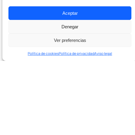
Pódcast
Aceptar
Denegar
Contacto
Ver preferencias
Política de cookies
Política de privacidad
Aviso legal
En 20 minutos te decimos si podemos ayudarte y qué
palancas tocar primero.
¿Listo para crecer con SEO real?
Agenda una sesión de diagnóstico de 20′ →
Agenda una sesión de diagnóstico de 20
minutos. Sin compromiso.
Hablar con el equipo →