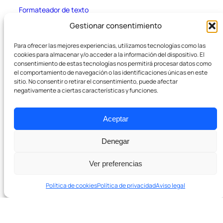
Formateador de texto
Gestionar consentimiento
Empresa
Para ofrecer las mejores experiencias, utilizamos tecnologías como las
cookies para almacenar y/o acceder a la información del dispositivo. El
consentimiento de estas tecnologías nos permitirá procesar datos como
Sobre nosotros
el comportamiento de navegación o las identificaciones únicas en este
sitio. No consentir o retirar el consentimiento, puede afectar
negativamente a ciertas características y funciones.
Pódcast
Contacto
Aceptar
Denegar
Ver preferencias
Política de cookies
Política de privacidad
Aviso legal
¿Listo para crecer con SEO real?
En 20 minutos te decimos si podemos ayudarte y qué