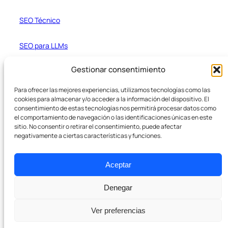
SEO Técnico
SEO para LLMs
Gestionar consentimiento
Contenido SEO
Para ofrecer las mejores experiencias, utilizamos tecnologías como las
Desarrollo web Wordpress
cookies para almacenar y/o acceder a la información del dispositivo. El
consentimiento de estas tecnologías nos permitirá procesar datos como
Recursos
el comportamiento de navegación o las identificaciones únicas en este
sitio. No consentir o retirar el consentimiento, puede afectar
negativamente a ciertas características y funciones.
Blog
Aceptar
Casos de estudio
Denegar
Formateador de texto
Ver preferencias
Empresa