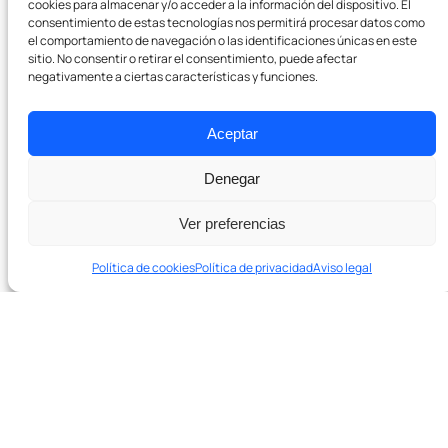
Formateador de texto
cookies para almacenar y/o acceder a la información del dispositivo. El
consentimiento de estas tecnologías nos permitirá procesar datos como
el comportamiento de navegación o las identificaciones únicas en este
sitio. No consentir o retirar el consentimiento, puede afectar
Empresa
negativamente a ciertas características y funciones.
Sobre nosotros
Aceptar
Pódcast
Denegar
Contacto
Ver preferencias
Política de cookies
Política de privacidad
Aviso legal
En 20 minutos te decimos si podemos ayudarte y qué
palancas tocar primero.
Agenda una sesión de diagnóstico de 20′ →
¿Listo para crecer con SEO real?