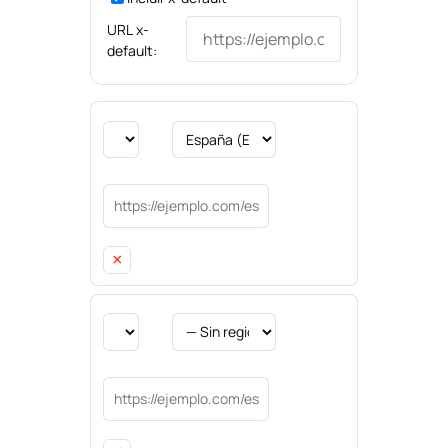
URL x-
default:
×