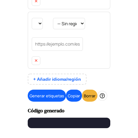
×
×
+ Añadir idioma/región
Generar etiquetas
Copiar
Borrar
Ayuda
Código generado