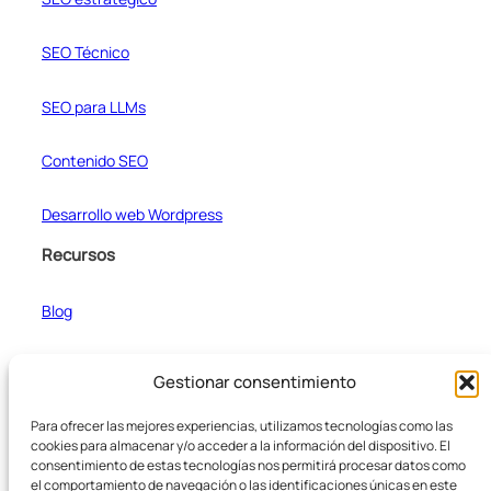
SEO Técnico
SEO para LLMs
Contenido SEO
Desarrollo web Wordpress
Recursos
Blog
Casos de estudio
Gestionar consentimiento
Formateador de texto
Para ofrecer las mejores experiencias, utilizamos tecnologías como las
cookies para almacenar y/o acceder a la información del dispositivo. El
consentimiento de estas tecnologías nos permitirá procesar datos como
el comportamiento de navegación o las identificaciones únicas en este
Empresa