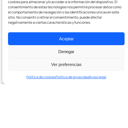
cookies para almacenar y/o acceder a la información del dispositivo. El
consentimiento de estas tecnologías nos permitirá procesar datos como
Hablar con el equipo →
el comportamiento de navegación o las identificaciones únicas en este
sitio. No consentir o retirar el consentimiento, puede afectar
negativamente a ciertas características y funciones.
Aceptar
Denegar
Ver preferencias
Política de cookies
Política de privacidad
Aviso legal
En 20 minutos te decimos si podemos ayudarte y qué
palancas tocar primero.
Agenda una sesión de diagnóstico de 20′ →