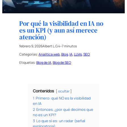
Por qué la visibilidad en IA no
es un KPI (y aun así merece
atención)
febrero 9, 2026
Albert L.G.
4–7 minutos
Categorías:
Analítica web
, 
Blog
, 
IA
, 
LLMs
, 
SEO
Etiquetas:
Blog de IA
, 
Blog de SEO
Contenidos
ocultar
1
Primero: qué NO es la visibilidad
en IA
2
Entonces, ¿por qué decimos que
no es un KPI?
3
Lo que sí es: un radar (señal
exploratoria)