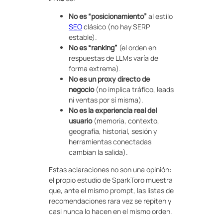
No es “posicionamiento”
al estilo
SEO
clásico (no hay SERP
estable).
No es “ranking”
(el orden en
respuestas de LLMs varía de
forma extrema).
No es un proxy directo de
negocio
(no implica tráfico, leads
ni ventas por sí misma).
No es la experiencia real del
usuario
(memoria, contexto,
geografía, historial, sesión y
herramientas conectadas
cambian la salida).
Estas aclaraciones no son una opinión:
el propio estudio de SparkToro muestra
que, ante el mismo prompt, las listas de
recomendaciones rara vez se repiten y
casi nunca lo hacen en el mismo orden.