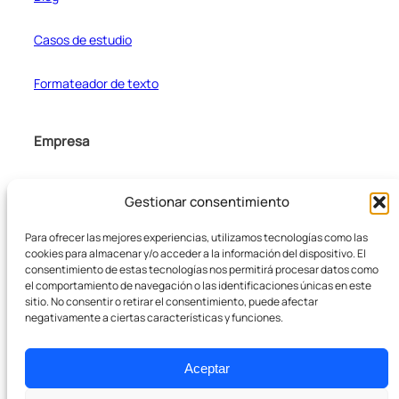
Casos de estudio
Formateador de texto
Empresa
Sobre nosotros
Gestionar consentimiento
Pódcast
Para ofrecer las mejores experiencias, utilizamos tecnologías como las
cookies para almacenar y/o acceder a la información del dispositivo. El
consentimiento de estas tecnologías nos permitirá procesar datos como
Contacto
el comportamiento de navegación o las identificaciones únicas en este
sitio. No consentir o retirar el consentimiento, puede afectar
negativamente a ciertas características y funciones.
Aceptar