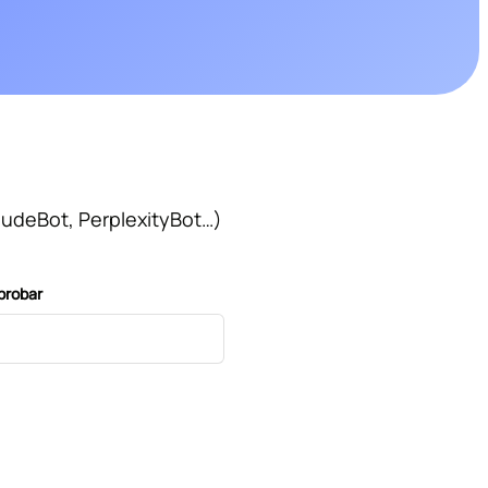
udeBot, PerplexityBot…)
probar