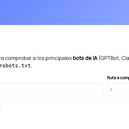
a comprobar si los principales
bots de IA
(GPTBot, Cla
.
robots.txt
Ruta a com
yuda