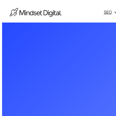
SEO
Escala
market
Escala
no com
elige 
Otros s