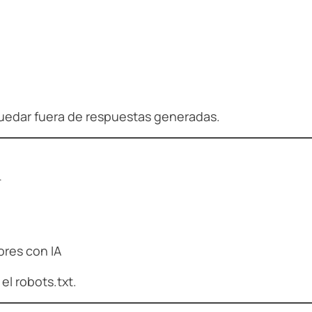
uedar fuera de respuestas generadas.
A
ores con IA
l robots.txt.