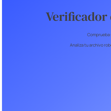
SEO
Verificador
SEO
Comprueba s
Age
Analiza tu archivo rob