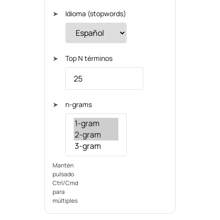
➤
Idioma (stopwords)
➤
Top N términos
➤
n-grams
Mantén
pulsado
Ctrl/Cmd
para
múltiples