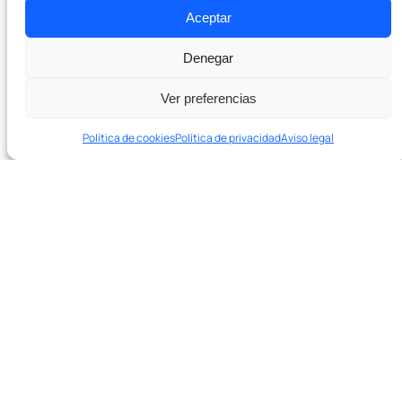
Aceptar
Empresa
Denegar
Sobre nosotros
Ver preferencias
Pódcast
Política de cookies
Política de privacidad
Aviso legal
Contacto
En 20 minutos te decimos si podemos ayudarte y qué
palancas tocar primero.
Agenda una sesión de diagnóstico de 20′ →
¿Listo para crecer con SEO real?
Agenda una sesión de diagnóstico de 20
minutos. Sin compromiso.