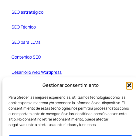
SEO estratégico
SEO Técnico
SEO para LLMs
Contenido SEO
Desarrollo web Wordpress
Recursos
Gestionar consentimiento
Para ofrecer las mejores experiencias, utilizamos tecnologías como las
Blog
cookies para almacenar y/o acceder a la información del dispositivo. El
consentimiento de estas tecnologías nos permitirá procesar datos como
Casos de estudio
el comportamiento de navegación o las identificaciones únicas en este
sitio. No consentir o retirar el consentimiento, puede afectar
negativamente a ciertas características y funciones.
Formateador de texto