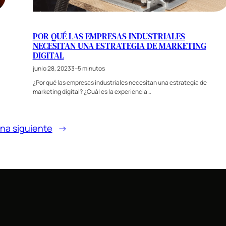
POR QUÉ LAS EMPRESAS INDUSTRIALES
NECESITAN UNA ESTRATEGIA DE MARKETING
DIGITAL
junio 28, 2023
3–5 minutos
,
¿Por qué las empresas industriales necesitan una estrategia de
marketing digital? ¿Cuál es la experiencia…
na siguiente
→