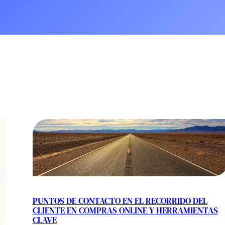
Escala en tus ventas con la ayuda de nuestros expertos en
L
 Estratégico
Contenido SEO
Test de velocidad web con Goo
marketing online y negocios digitales.
d
Startups
r
PageSpeed
 Internacional
Migraciones SE
Verificador de acceso de bots d
Otros servicios
a tu web
Turismo y Hostelería
nda una sesión de diagnóstico de 20′ →
Formación corporativa
Price Intelligence
Agencia de Amazon y otros marketplaces
PUNTOS DE CONTACTO EN EL RECORRIDO DEL
CLIENTE EN COMPRAS ONLINE Y HERRAMIENTAS
CLAVE