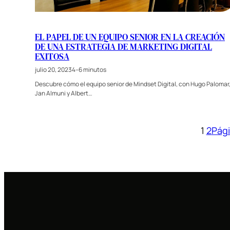
EL PAPEL DE UN EQUIPO SENIOR EN LA CREACIÓN
DE UNA ESTRATEGIA DE MARKETING DIGITAL
EXITOSA
julio 20, 2023
4–6 minutos
Descubre cómo el equipo senior de Mindset Digital, con Hugo Palomar
Jan Almuni y Albert…
1
2
Pági