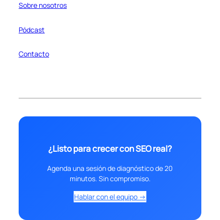
Sobre nosotros
Pódcast
Contacto
¿Listo para crecer con SEO real?
Agenda una sesión de diagnóstico de 20
minutos. Sin compromiso.
Hablar con el equipo →