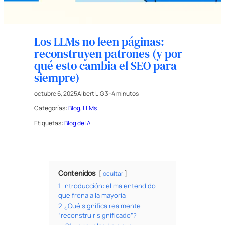
Los LLMs no leen páginas:
reconstruyen patrones (y por
qué esto cambia el SEO para
siempre)
octubre 6, 2025
Albert L.G.
3–4 minutos
Categorías:
Blog
, 
LLMs
Etiquetas:
Blog de IA
Contenidos
ocultar
1
Introducción: el malentendido
que frena a la mayoría
2
¿Qué significa realmente
“reconstruir significado”?