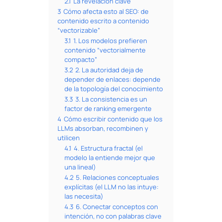
2.1
La revelación clave
3
Cómo afecta esto al SEO: de
contenido escrito a contenido
“vectorizable”
3.1
1. Los modelos prefieren
contenido “vectorialmente
compacto”
3.2
2. La autoridad deja de
depender de enlaces: depende
de la topología del conocimiento
3.3
3. La consistencia es un
factor de ranking emergente
4
Cómo escribir contenido que los
LLMs absorban, recombinen y
utilicen
4.1
4. Estructura fractal (el
modelo la entiende mejor que
una lineal)
4.2
5. Relaciones conceptuales
explícitas (el LLM no las intuye:
las necesita)
4.3
6. Conectar conceptos con
intención, no con palabras clave