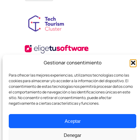
Gestionar consentimiento
Para ofrecer las mejores experiencias, utilizamos tecnologías como las
cookies para almacenar y/o acceder a la información del dispositivo. El
consentimiento de estas tecnologías nos permitirá procesar datos como
el comportamiento de navegación o las identificaciones únicas en este
sitio. No consentir o retirar el consentimiento, puede afectar
© 2025 Agencia Boutique SEO. Todos los derechos
negativamente a ciertas características y funciones.
reservados.
Política de privacidad
Términos y Condiciones
Cookies
Aceptar
Denegar