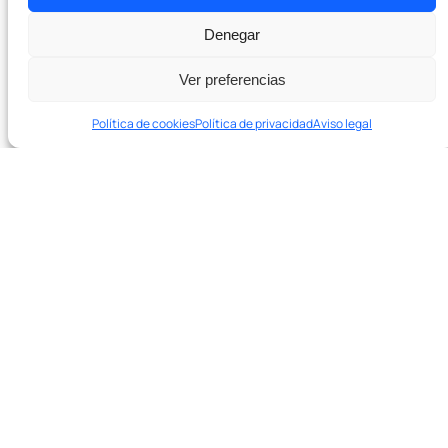
Pódcast
Denegar
Contacto
Ver preferencias
Política de cookies
Política de privacidad
Aviso legal
En 20 minutos te decimos si podemos ayudarte y qué
palancas tocar primero.
Agenda una sesión de diagnóstico de 20′ →
¿Listo para crecer con SEO real?
Agenda una sesión de diagnóstico de 20
minutos. Sin compromiso.
Hablar con el equipo →