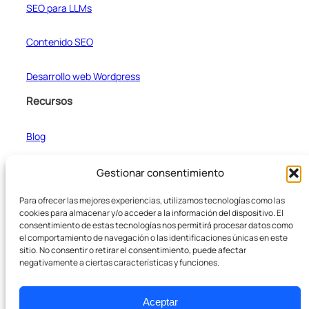
SEO para LLMs
Contenido SEO
Desarrollo web Wordpress
Recursos
Blog
Casos de estudio
Gestionar consentimiento
Para ofrecer las mejores experiencias, utilizamos tecnologías como las
Formateador de texto
cookies para almacenar y/o acceder a la información del dispositivo. El
consentimiento de estas tecnologías nos permitirá procesar datos como
el comportamiento de navegación o las identificaciones únicas en este
Empresa
sitio. No consentir o retirar el consentimiento, puede afectar
negativamente a ciertas características y funciones.
Sobre nosotros
Aceptar