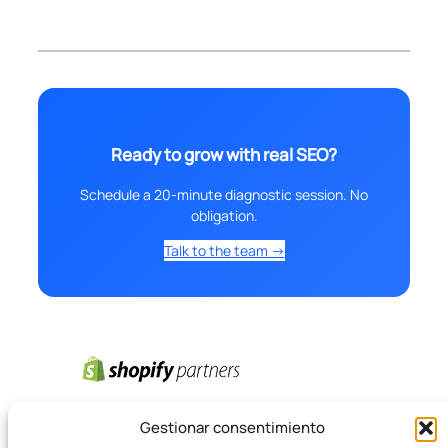
Ready to grow with real SEO?
Schedule a 20-minute diagnostic session. No
obligation.
Talk to the team →
Gestionar consentimiento