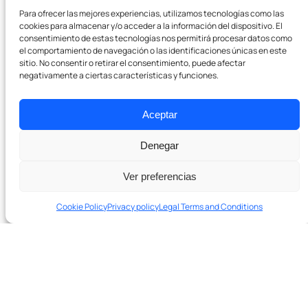
Para ofrecer las mejores experiencias, utilizamos tecnologías como las
cookies para almacenar y/o acceder a la información del dispositivo. El
consentimiento de estas tecnologías nos permitirá procesar datos como
el comportamiento de navegación o las identificaciones únicas en este
sitio. No consentir o retirar el consentimiento, puede afectar
negativamente a ciertas características y funciones.
Aceptar
Denegar
Ver preferencias
Cookie Policy
Privacy policy
Legal Terms and Conditions
In 20 minutes we’ll tell you if we can help and which levers to
pull first.
Schedule a 20-minute diagnostic session →