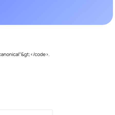
berseguretat ja no és opcional. En un entorn cada cop més
Tester de robots.txt online
Validador d’etiquetes c
al, les empreses han de protegir les seves dades, aplicacions i
cnologia
ació.
Verificador de codis d’estat HTTP
Verificador de textos A
imatges
Digital
="canonical"&gt;</code>.
ade d’ACCIÓ