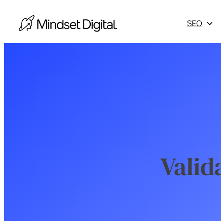
SEO
Escala les
màrqueting 
Valid
Obtén els 
Otros serv