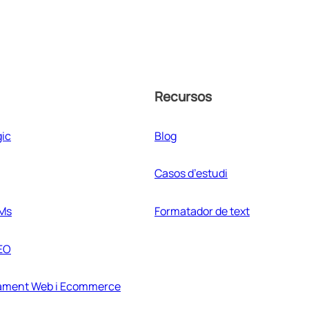
Recursos
gic
Blog
Casos d’estudi
LMs
Formatador de text
EO
ament Web i Ecommerce