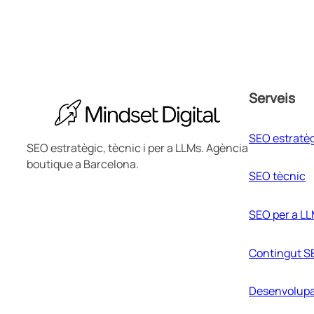
Serveis
SEO estratè
SEO estratègic, tècnic i per a LLMs. Agència
boutique a Barcelona.
SEO tècnic
SEO per a L
Contingut S
Desenvolup