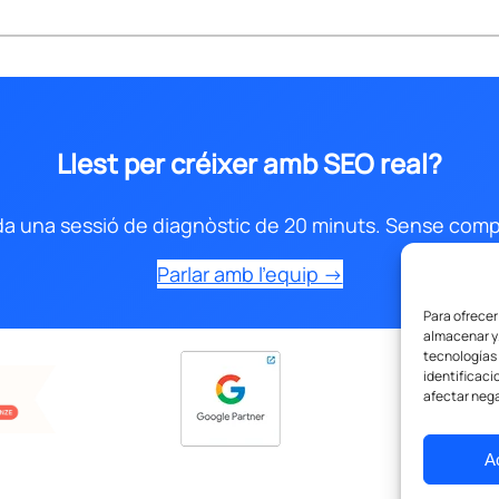
Llest per créixer amb SEO real?
a una sessió de diagnòstic de 20 minuts. Sense comp
Parlar amb l’equip →
Para ofrecer
almacenar y/
tecnologías
identificaci
afectar nega
A