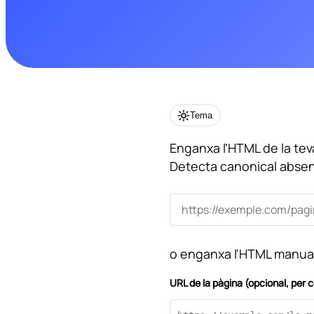
SEO es
SEO In
Progra
Tema
Enganxa l'HTML de la tev
Detecta canonical absent,
o enganxa l'HTML manu
URL de la pàgina (opcional, per