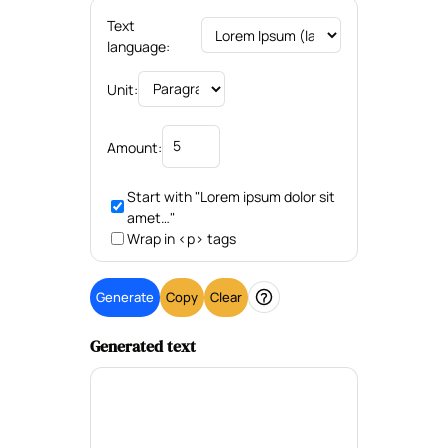
Options
Text
language:
Unit:
Amount:
Start with "Lorem ipsum dolor sit
amet…"
Wrap in <p> tags
Generate
Copy
Clear
Help
Generated text