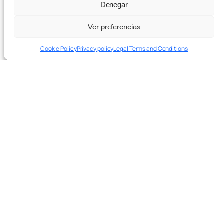
Denegar
Ver preferencias
Cookie Policy
Privacy policy
Legal Terms and Conditions
In 20 minutes we’ll tell you if we can help and which levers to
pull first.
Schedule a 20-minute diagnostic session →
© 2025 Boutique SEO Agency. All rights reserved.
Privacy Policy
Legal Terms and Conditions
Cookies