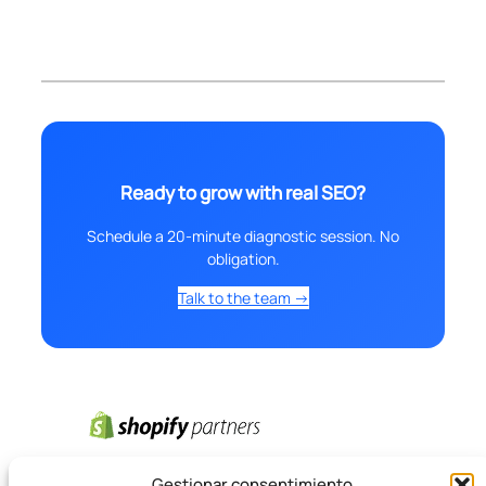
Ready to grow with real SEO?
Schedule a 20-minute diagnostic session. No
obligation.
Talk to the team →
Gestionar consentimiento