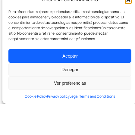
Para ofrecer las mejores experiencias, utilizamos tecnologías como las
cookies para almacenar y/o acceder a la información del dispositivo. El
consentimiento de estas tecnologías nos permitirá procesar datos como
el comportamiento de navegación o las identificaciones únicas en este
sitio. No consentir o retirar el consentimiento, puede afectar
negativamente a ciertas características y funciones.
Aceptar
Denegar
Ver preferencias
Cookie Policy
Privacy policy
Legal Terms and Conditions
In 20 minutes we’ll tell you if we can help and which levers to
pull first.
Schedule a 20-minute diagnostic session →