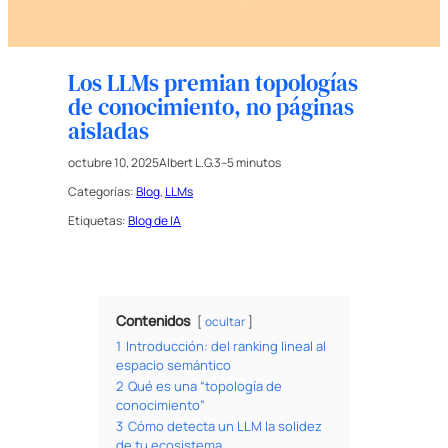
Los LLMs premian topologías
de conocimiento, no páginas
aisladas
octubre 10, 2025
Albert L.G.
3–5 minutos
Categorías:
Blog
, 
LLMs
Etiquetas:
Blog de IA
Contenidos
ocultar
1
Introducción: del ranking lineal al
espacio semántico
2
Qué es una “topología de
conocimiento”
3
Cómo detecta un LLM la solidez
de tu ecosistema