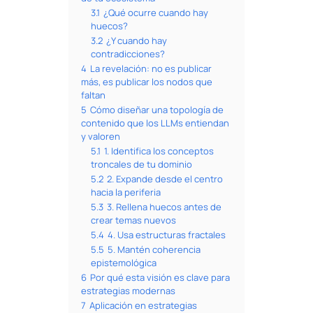
3.1
¿Qué ocurre cuando hay
huecos?
3.2
¿Y cuando hay
contradicciones?
4
La revelación: no es publicar
más, es publicar los nodos que
faltan
5
Cómo diseñar una topología de
contenido que los LLMs entiendan
y valoren
5.1
1. Identifica los conceptos
troncales de tu dominio
5.2
2. Expande desde el centro
hacia la periferia
5.3
3. Rellena huecos antes de
crear temas nuevos
5.4
4. Usa estructuras fractales
5.5
5. Mantén coherencia
epistemológica
6
Por qué esta visión es clave para
estrategias modernas
7
Aplicación en estrategias