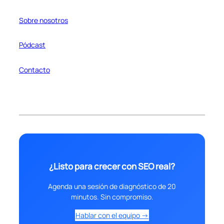
Sobre nosotros
Pódcast
Contacto
¿Listo para crecer con SEO real?
Agenda una sesión de diagnóstico de 20
minutos. Sin compromiso.
Hablar con el equipo →