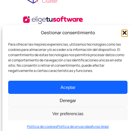
Gestionar consentimiento
Para ofrecer las mejores experiencias, utilizamos tecnologías como las
cookies para almacenar y/o acceder a la información del dispositivo. El
consentimiento de estas tecnologías nos permitirá procesar datos como
el comportamiento de navegación o las identificaciones únicas en este
sitio. No consentir o retirar el consentimiento, puede afectar
© 2025 Agencia Boutique SEO. Todos los derechos
negativamente a ciertas características y funciones.
reservados.
Política de privacidad
Términos y Condiciones
Cookies
Aceptar
Denegar
Ver preferencias
Política de cookies
Política de privacidad
Aviso legal