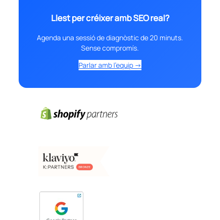
Llest per créixer amb SEO real?
Agenda una sessió de diagnòstic de 20 minuts.
Sense compromís.
Parlar amb l’equip →