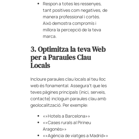
Respon a totes les ressenyes,
tant positives com negatives, de
manera professional i cortès.
Això demostra compromís i
millora la percepció de la teva
marca.
3. Optimitza la teva Web
per a Paraules Clau
Locals
Incloure paraules clau locals al teu lloc
web és fonamental. Assegura’t que les
teves pàgines principals (inici, serveis,
contacte) incloguin paraules clau amb
geolocalització. Per exemple:
«»Hotels a Barcelona»»
«»Cases rurals al Pirineu
Aragonès»»
«»Agència de viatges a Madrid»»