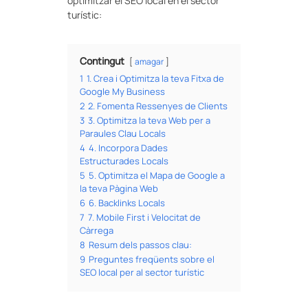
optimitzar el SEO local en el sector
turístic:
Contingut
amagar
1
1. Crea i Optimitza la teva Fitxa de
Google My Business
2
2. Fomenta Ressenyes de Clients
3
3. Optimitza la teva Web per a
Paraules Clau Locals
4
4. Incorpora Dades
Estructurades Locals
5
5. Optimitza el Mapa de Google a
la teva Pàgina Web
6
6. Backlinks Locals
7
7. Mobile First i Velocitat de
Càrrega
8
Resum dels passos clau:
9
Preguntes freqüents sobre el
SEO local per al sector turístic