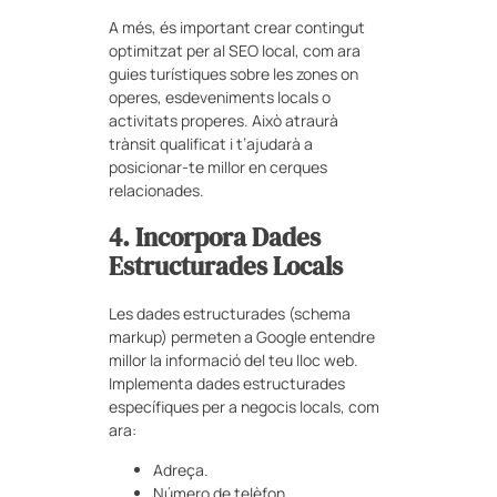
A més, és important crear contingut
optimitzat per al SEO local, com ara
guies turístiques sobre les zones on
operes, esdeveniments locals o
activitats properes. Això atraurà
trànsit qualificat i t’ajudarà a
posicionar-te millor en cerques
relacionades.
4. Incorpora Dades
Estructurades Locals
Les dades estructurades (schema
markup) permeten a Google entendre
millor la informació del teu lloc web.
Implementa dades estructurades
específiques per a negocis locals, com
ara:
Adreça.
Número de telèfon.