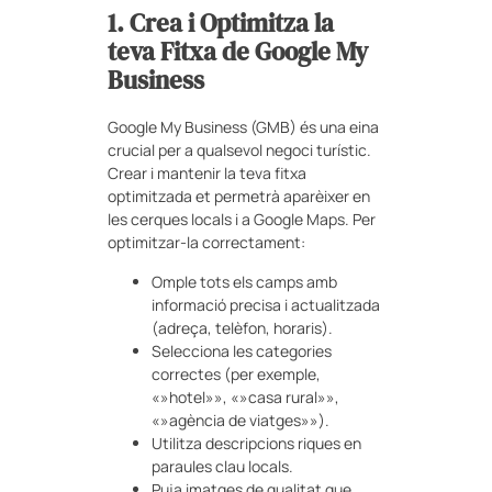
1. Crea i Optimitza la
teva Fitxa de Google My
Business
Google My Business (GMB) és una eina
crucial per a qualsevol negoci turístic.
Crear i mantenir la teva fitxa
optimitzada et permetrà aparèixer en
les cerques locals i a Google Maps. Per
optimitzar-la correctament:
Omple tots els camps amb
informació precisa i actualitzada
(adreça, telèfon, horaris).
Selecciona les categories
correctes (per exemple,
«»hotel»», «»casa rural»»,
«»agència de viatges»»).
Utilitza descripcions riques en
paraules clau locals.
Puja imatges de qualitat que