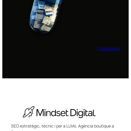
Conócenos
SEO estratègic, tècnic i per a LLMs. Agència boutique a