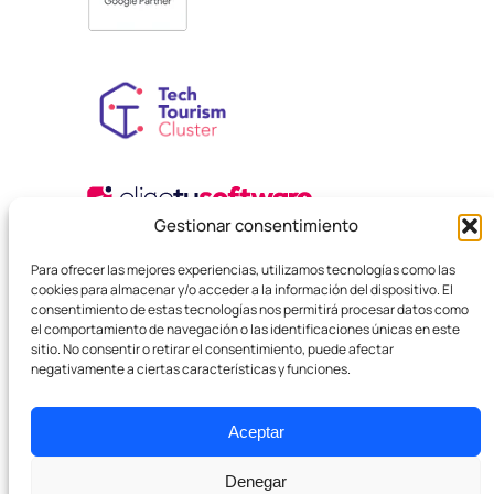
Gestionar consentimiento
Para ofrecer las mejores experiencias, utilizamos tecnologías como las
cookies para almacenar y/o acceder a la información del dispositivo. El
consentimiento de estas tecnologías nos permitirá procesar datos como
el comportamiento de navegación o las identificaciones únicas en este
sitio. No consentir o retirar el consentimiento, puede afectar
negativamente a ciertas características y funciones.
© 2025 Agència Boutique SEO. Tots els drets reservats.
Política de privadesa
Termes i Condicions Legals
Cookies
Aceptar
Denegar