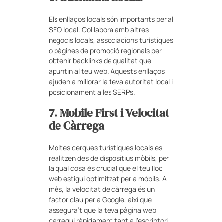
Els enllaços locals són importants per al
SEO local. Col·labora amb altres
negocis locals, associacions turístiques
o pàgines de promoció regionals per
obtenir backlinks de qualitat que
apuntin al teu web. Aquests enllaços
ajuden a millorar la teva autoritat local i
posicionament a les SERPs.
7. Mobile First i Velocitat
de Càrrega
Moltes cerques turístiques locals es
realitzen des de dispositius mòbils, per
la qual cosa és crucial que el teu lloc
web estigui optimitzat per a mòbils. A
més, la velocitat de càrrega és un
factor clau per a Google, així que
assegura’t que la teva pàgina web
carregui ràpidament tant a l’escriptori