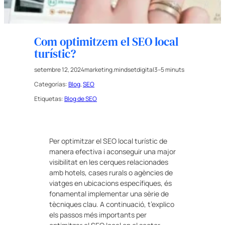
Com optimitzem el SEO local
turístic?
setembre 12, 2024
marketing.mindsetdigital
3–5 minuts
Categorías:
Blog
, 
SEO
Etiquetas:
Blog de SEO
Per optimitzar el SEO local turístic de
manera efectiva i aconseguir una major
visibilitat en les cerques relacionades
amb hotels, cases rurals o agències de
viatges en ubicacions específiques, és
fonamental implementar una sèrie de
tècniques clau. A continuació, t’explico
els passos més importants per