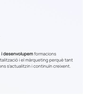
m i desenvolupem
formacions
talització i el màrqueting perquè tant
s s’actualitzin i continuïn creixent.