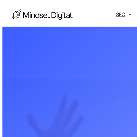
Vés
al
SEO
contingut
Escala les
màrqueting 
Obtén els 
Otros serv