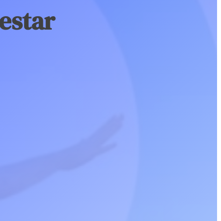
nestar
berseguretat ja no és opcional. En un entorn cada cop més
Tester de robots.txt online
Validador d’etiquetes c
al, les empreses han de protegir les seves dades, aplicacions i
cnologia
ació.
Verificador de codis d’estat HTTP
Verificador de textos A
imatges
Digital
ade d’ACCIÓ