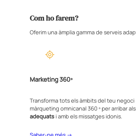
Com ho farem?
Oferim una àmplia gamma de serveis adapta
Marketing 360º
Transforma tots els àmbits del teu negoci 
màrqueting omnicanal 360 º per arribar als
adequats
i amb els missatges idonis.
Saber-ne més →