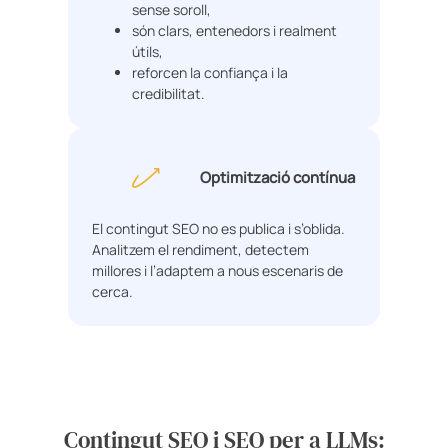
sense soroll,
són clars, entenedors i realment
útils,
reforcen la confiança i la
credibilitat.
Optimització contínua
El contingut SEO no es publica i s’oblida.
Analitzem el rendiment, detectem
millores i l’adaptem a nous escenaris de
cerca.
Contingut SEO i SEO per a LLMs: