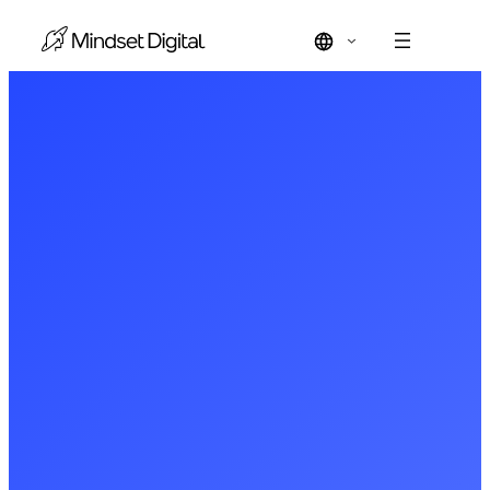
Vés
al
contingut