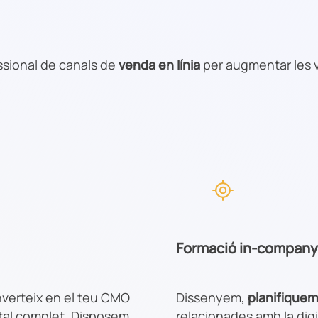
essional de canals de
venda en línia
per augmentar les v
Formació in-company
nverteix en el teu CMO
Dissenyem,
planifique
ital complet. Disposem
relacionades amb la digi