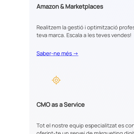
Amazon & Marketplaces
Realitzem la gestió i optimització prof
teva marca. Escala a les teves vendes!
Saber-ne més →
CMO as a Service
Tot el nostre equip especialitzat es co
oferint-te un servei de màrqueting dig