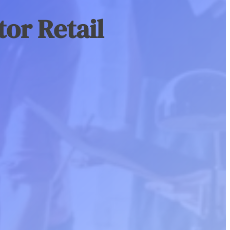
berseguretat ja no és opcional. En un entorn cada cop més
tor Retail
Tester de robots.txt online
Validador d’etiquetes c
al, les empreses han de protegir les seves dades, aplicacions i
cnologia
ació.
Verificador de codis d’estat HTTP
Verificador de textos A
imatges
Digital
ade d’ACCIÓ