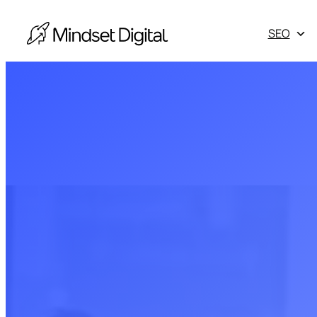
Vés
al
SEO
contingut
Escala les
màrqueting 
Obtén els 
Otros serv