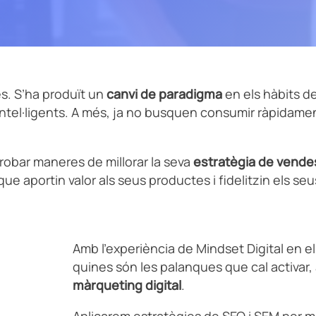
es. S’ha produït un
canvi de paradigma
en els hàbits d
ntel·ligents. A més, ja no busquen consumir ràpidamen
trobar maneres de millorar la seva
estratègia de vende
ue aportin valor als seus productes i fidelitzin els seu
Amb l’experiència de Mindset Digital en 
quines són les palanques que cal activar
màrqueting digital
.
Aplicarem estratègies de SEO i SEM per m