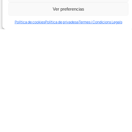
Ver preferencias
SEO tècnic
Política de cookies
Política de privadesa
Termes i Condicions Legals
SEO per a LLMs
Contingut SEO
En 20 minuts et diem si et podem ajudar i quines palanques
tocar primer.
Desenvolupament Web i Ecommerce
Agenda una sessió de diagnòstic de 20′ →
Recursos
Blog
Casos d’estudi
Formatador de text
Empresa