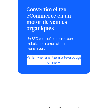
Convertim el teu
eCommerce en un
motor de vendes
orgàniques
Un SEO per a eCommerce ben
treballat no només atrau
trànsit:
ven.
Parlem-ne i analitzem la teva botiga
online →