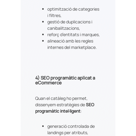
optimització de categories
i filtres,
gestió de duplicacions i
canibalitzacions,
reforç d’entitats i marques,
alineació amb les regles
internes del marketplace.
4)
SEO programàtic aplicat a
eCommerce
Quan el catàleg ho permet,
dissenyem estratègies de
SEO
programàtic intel·ligent
:
generació controlada de
landings per atributs,