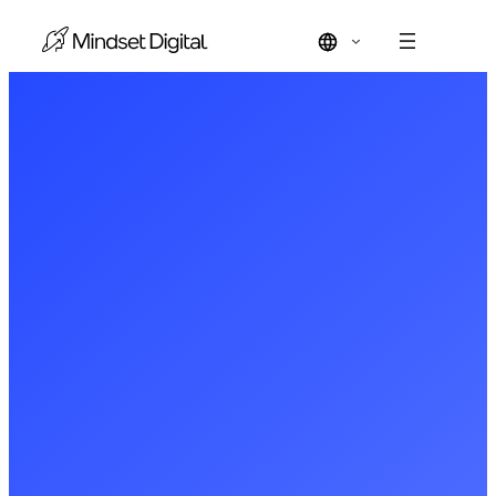
Vés
al
contingut