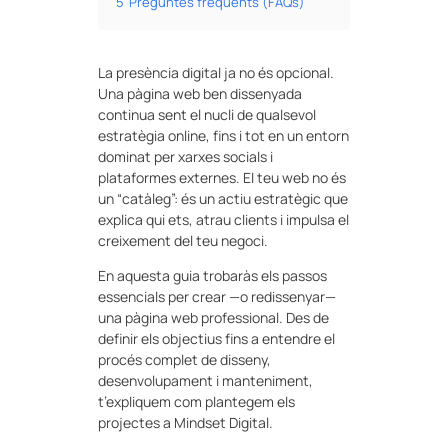
5
Preguntes freqüents (FAQs)
La presència digital ja no és opcional.
Una pàgina web ben dissenyada
continua sent el nucli de qualsevol
estratègia online, fins i tot en un entorn
dominat per xarxes socials i
plataformes externes. El teu web no és
un “catàleg”: és un actiu estratègic que
explica qui ets, atrau clients i impulsa el
creixement del teu negoci.
En aquesta guia trobaràs els passos
essencials per crear —o redissenyar—
una pàgina web professional. Des de
definir els objectius fins a entendre el
procés complet de disseny,
desenvolupament i manteniment,
t’expliquem com plantegem els
projectes a Mindset Digital.