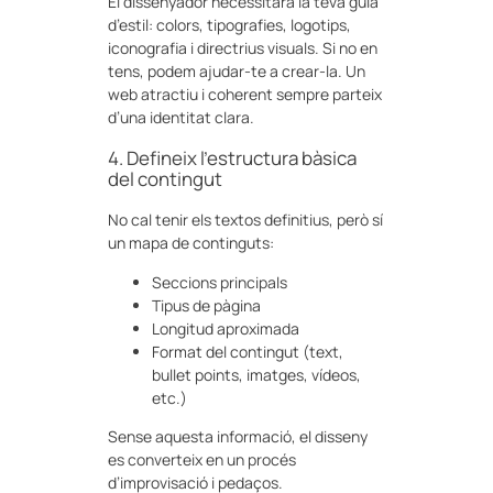
El dissenyador necessitarà la teva guia
d’estil: colors, tipografies, logotips,
iconografia i directrius visuals. Si no en
tens, podem ajudar-te a crear-la. Un
web atractiu i coherent sempre parteix
d’una identitat clara.
4. Defineix l’estructura bàsica
del contingut
No cal tenir els textos definitius, però sí
un mapa de continguts:
Seccions principals
Tipus de pàgina
Longitud aproximada
Format del contingut (text,
bullet points, imatges, vídeos,
etc.)
Sense aquesta informació, el disseny
es converteix en un procés
d’improvisació i pedaços.