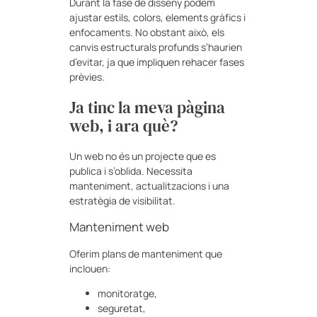
Durant la fase de disseny podem
ajustar estils, colors, elements gràfics i
enfocaments. No obstant això, els
canvis estructurals profunds s’haurien
d’evitar, ja que impliquen rehacer fases
prèvies.
Ja tinc la meva pàgina
web, i ara què?
Un web no és un projecte que es
publica i s’oblida. Necessita
manteniment, actualitzacions i una
estratègia de visibilitat.
Manteniment web
Oferim plans de manteniment que
inclouen:
monitoratge,
seguretat,