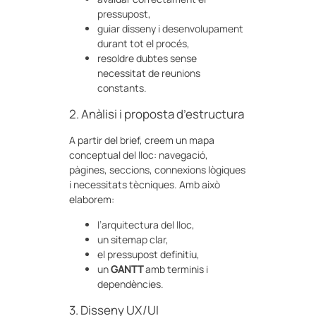
pressupost,
guiar disseny i desenvolupament
durant tot el procés,
resoldre dubtes sense
necessitat de reunions
constants.
2. Anàlisi i proposta d’estructura
A partir del brief, creem un mapa
conceptual del lloc: navegació,
pàgines, seccions, connexions lògiques
i necessitats tècniques. Amb això
elaborem:
l’arquitectura del lloc,
un sitemap clar,
el pressupost definitiu,
un
GANTT
amb terminis i
dependències.
3. Disseny UX/UI