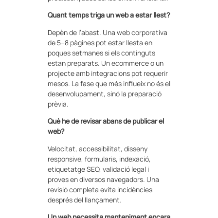
Quant temps triga un web a estar llest?
Depèn de l’abast. Una web corporativa
de 5–8 pàgines pot estar llesta en
poques setmanes si els continguts
estan preparats. Un ecommerce o un
projecte amb integracions pot requerir
mesos. La fase que més influeix no és el
desenvolupament, sinó la preparació
prèvia.
Què he de revisar abans de publicar el
web?
Velocitat, accessibilitat, disseny
responsive, formularis, indexació,
etiquetatge SEO, validació legal i
proves en diversos navegadors. Una
revisió completa evita incidències
després del llançament.
Un web necessita manteniment encara