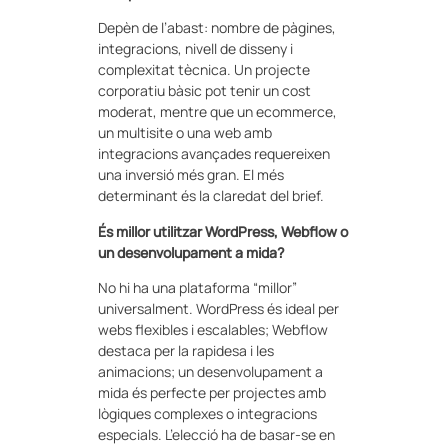
Depèn de l’abast: nombre de pàgines,
integracions, nivell de disseny i
complexitat tècnica. Un projecte
corporatiu bàsic pot tenir un cost
moderat, mentre que un ecommerce,
un multisite o una web amb
integracions avançades requereixen
una inversió més gran. El més
determinant és la claredat del brief.
És millor utilitzar WordPress, Webflow o
un desenvolupament a mida?
No hi ha una plataforma “millor”
universalment. WordPress és ideal per
webs flexibles i escalables; Webflow
destaca per la rapidesa i les
animacions; un desenvolupament a
mida és perfecte per projectes amb
lògiques complexes o integracions
especials. L’elecció ha de basar-se en