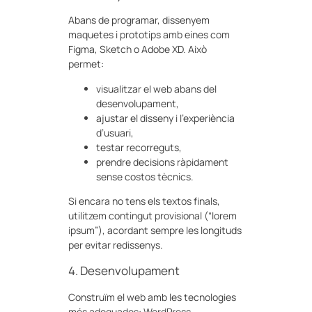
Abans de programar, dissenyem
maquetes i prototips amb eines com
Figma, Sketch o Adobe XD. Això
permet:
visualitzar el web abans del
desenvolupament,
ajustar el disseny i l’experiència
d’usuari,
testar recorreguts,
prendre decisions ràpidament
sense costos tècnics.
Si encara no tens els textos finals,
utilitzem contingut provisional (“lorem
ipsum”), acordant sempre les longituds
per evitar redissenys.
4. Desenvolupament
Construïm el web amb les tecnologies
més adequades: WordPress