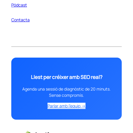
Pódcast
Contacta
Llest per créixer amb SEO real?
Agenda una sessió de diagnòstic de 20 minuts.
Sense compromís.
Parlar amb l’equip →