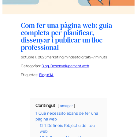
Com fer una pàgina web: guia
completa per planificar,
dissenyar i publicar un lloc
professional
octubre 1, 2025
marketing.mindsetdigital
5–7 minuts
Categorías:
Blog
, 
Desenvolupament web
Etiquetas:
Blog d’IA
Contingut
amagar
1
Què necessito abans de fer una
pàgina web
1.1
1. Defineix l’objectiu del teu
web