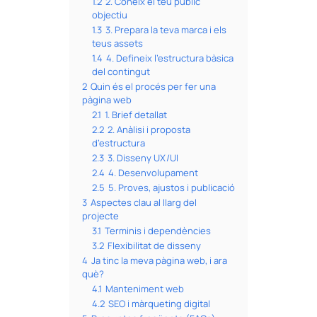
1.2
2. Coneix el teu públic
objectiu
1.3
3. Prepara la teva marca i els
teus assets
1.4
4. Defineix l’estructura bàsica
del contingut
2
Quin és el procés per fer una
pàgina web
2.1
1. Brief detallat
2.2
2. Anàlisi i proposta
d’estructura
2.3
3. Disseny UX/UI
2.4
4. Desenvolupament
2.5
5. Proves, ajustos i publicació
3
Aspectes clau al llarg del
projecte
3.1
Terminis i dependències
3.2
Flexibilitat de disseny
4
Ja tinc la meva pàgina web, i ara
què?
4.1
Manteniment web
4.2
SEO i màrqueting digital