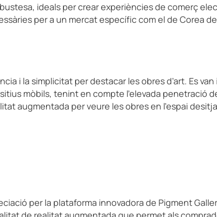
i robustesa, ideals per crear experiències de comerç ele
essàries per a un mercat específic com el de Corea d
ncia i la simplicitat per destacar les obres d’art. Es va
ositius mòbils, tenint en compte l’elevada penetració de
alitat augmentada per veure les obres en l’espai desitja
apreciació per la plataforma innovadora de Pigment Gall
cionalitat de realitat augmentada que permet als comprad