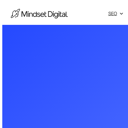
SEO
Escala les
màrqueting 
Obtén els 
Otros serv