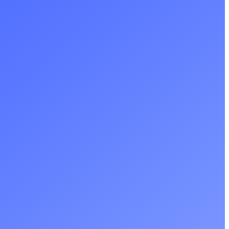
berseguretat ja no és opcional. En un entorn cada cop més
Tester de robots.txt online
Validador d’etiquetes c
al, les empreses han de protegir les seves dades, aplicacions i
cnologia
ació.
Verificador de codis d’estat HTTP
Verificador de textos A
imatges
Digital
ade d’ACCIÓ