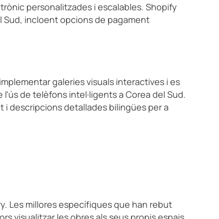
ctrònic personalitzades i escalables. Shopify
el Sud, incloent opcions de pagament
n implementar galeries visuals interactives i es
 l’ús de telèfons intel·ligents a Corea del Sud.
t i descripcions detallades bilingües per a
ery. Les millores específiques que han rebut
ors visualitzar les obres als seus propis espais